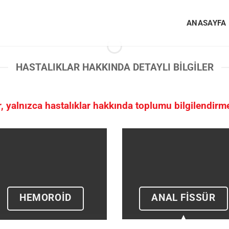
ANASAYFA
HASTALIKLAR HAKKINDA DETAYLI BILGILER
er, yalnızca hastalıklar hakkında toplumu bilgilendir
HEMOROİD
ANAL FİSSÜR