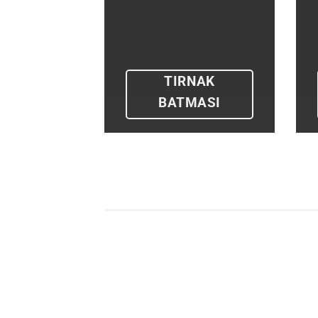
TIRNAK
BATMASI
Venerex Krem ile Evde Siğil
Tedavisi