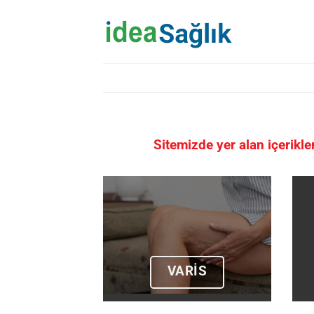
İçeriğe
atla
Sitemizde yer alan içerikl
VARİS