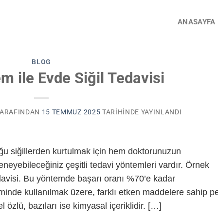
ANASAYFA
BLOG
m ile Evde Siğil Tedavisi
ARAFINDAN
15 TEMMUZ 2025
TARIHINDE YAYINLANDI
u siğillerden kurtulmak için hem doktorunuzun
neyebileceğiniz çeşitli tedavi yöntemleri vardır. Örnek
edavisi. Bu yöntemde başarı oranı %70’e kadar
eminde kullanılmak üzere, farklı etken maddelere sahip p
el özlü, bazıları ise kimyasal içeriklidir. […]