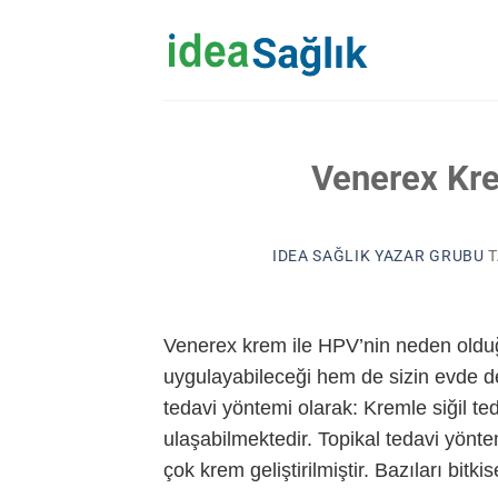
İçeriğe
atla
Venerex Kre
IDEA SAĞLIK YAZAR GRUBU
T
Venerex krem ile HPV’nin neden olduğ
uygulayabileceği hem de sizin evde de
tedavi yöntemi olarak: Kremle siğil t
ulaşabilmektedir. Topikal tedavi yönt
çok krem geliştirilmiştir. Bazıları bitkis