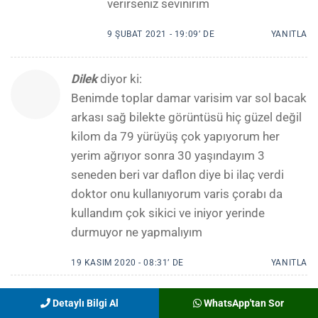
verirseniz sevinirim
9 ŞUBAT 2021 - 19:09’ DE
YANITLA
Dilek
diyor ki:
Benimde toplar damar varisim var sol bacak
arkası sağ bilekte görüntüsü hiç güzel değil
kilom da 79 yürüyüş çok yapıyorum her
yerim ağrıyor sonra 30 yaşındayım 3
seneden beri var daflon diye bi ilaç verdi
doktor onu kullanıyorum varis çorabı da
kullandım çok sikici ve iniyor yerinde
durmuyor ne yapmalıyım
19 KASIM 2020 - 08:31’ DE
YANITLA
Nezahat Paker
diyor ki:
Detaylı Bilgi Al
WhatsApp'tan Sor
Bilgilerinizden ,çokfaydalandım,çok