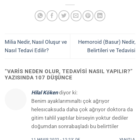
Milia Nedir, Nasıl Oluşur ve
Hemoroid (Basur) Nedir,
Nasıl Tedavi Edilir?
Belirtileri ve Tedavisi
“
VARIS NEDEN OLUR, TEDAVISI NASIL YAPILIR?
”
YAZISINDA 107 DÜŞÜNCE
Hilal Köken
diyor ki:
Benim ayaklarımınaltı çok ağrıyor
helesıcaksuda daha çok ağrıyor doktora da
gitim tahlil yaptılar birseyin yoktur dediler
doğumdan sonrabaşladı bu belirttiler
11 MAYIS 2022 - 12:23’ DE
YANITLA