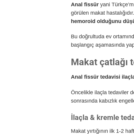
Anal fissür
yani Türkçe’mi
görülen makat hastalığıdır
hemoroid olduğunu düş
Bu doğrultuda ev ortamınd
başlangıç aşamasında ya
Makat çatlağı t
Anal fissür tedavisi ilaçl
Öncelikle ilaçla tedaviler
sonrasında kabızlık engell
İlaçla & kremle ted
Makat yırtığının ilk 1-2 ha