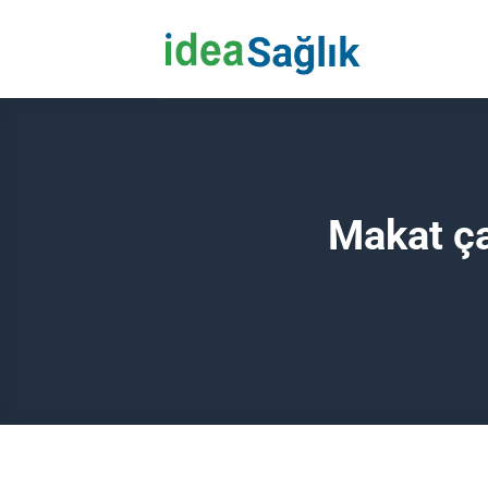
İçeriğe
atla
Makat çat