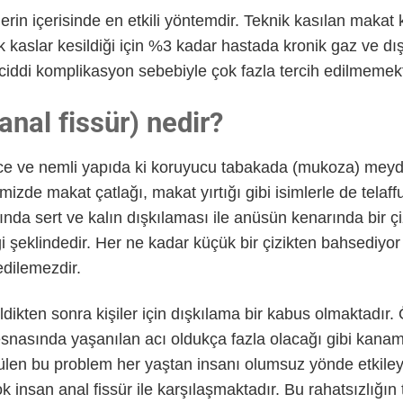
lerin içerisinde en etkili yöntemdir. Teknik kasılan makat 
 kaslar kesildiği için %3 kadar hastada kronik gaz ve dış
 ciddi komplikasyon sebebiyle çok fazla tercih edilmemekt
anal fissür) nedir?
ince ve nemli yapıda ki koruyucu tabakada (mukoza) mey
emizde makat çatlağı, makat yırtığı gibi isimlerle de telaffu
sında sert ve kalın dışkılaması ile anüsün kenarında bir çi
iği şeklindedir. Her ne kadar küçük bir çizikten bahsediyo
edilemezdir.
ikten sonra kişiler için dışkılama bir kabus olmaktadır. Ö
esnasında yaşanılan acı oldukça fazla olacağı gibi kanam
rülen bu problem her yaştan insanı olumsuz yönde etkile
nsan anal fissür ile karşılaşmaktadır. Bu rahatsızlığın 