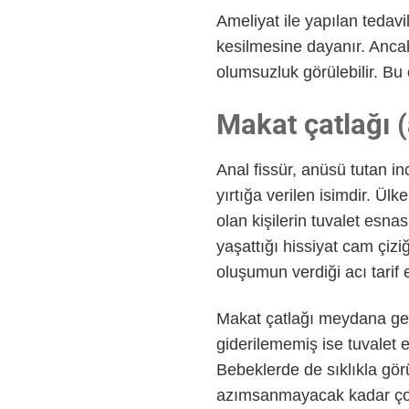
Ameliyat ile yapılan tedavi
kesilmesine dayanır. Ancak
olumsuzluk görülebilir. Bu
Makat çatlağı (
Anal fissür, anüsü tutan 
yırtığa verilen isimdir. Ülk
olan kişilerin tuvalet esna
yaşattığı hissiyat cam çiz
oluşumun verdiği acı tarif 
Makat çatlağı meydana geld
giderilememiş ise tuvalet 
Bebeklerde de sıklıkla gö
azımsanmayacak kadar çok i