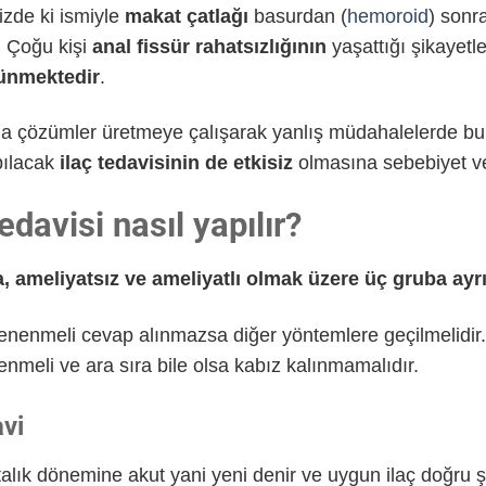
zde ki ismiyle
makat çatlağı
basurdan (
hemoroid
) sonr
. Çoğu kişi
anal fissür rahatsızlığının
yaşattığı şikayetl
ünmektedir
.
a çözümler üretmeye çalışarak yanlış müdahalelerde bulu
pılacak
ilaç tedavisinin de etkisiz
olmasına sebebiyet v
edavisi nasıl yapılır?
a, ameliyatsız ve ameliyatlı olmak üzere üç gruba ayrıl
 denenmeli cevap alınmazsa diğer yöntemlere geçilmelidir
enmeli ve ara sıra bile olsa kabız kalınmamalıdır.
avi
ftalık dönemine akut yani yeni denir ve uygun ilaç doğru şe