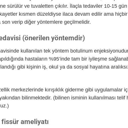
sürülür ve tuvaletten çıkılır. İlaçla tedaviler 10-15 gün k
şikayetler kısmen düzeldiyse ilaca devam edilir ama hiç
a son verip diğer yöntemlere geçilmelidir.
tedavisi (önerilen yöntemdir)
davisinde kullanılan tek yöntem botulinum enjeksiyonudu
ıldığında hastaların %95’inde tam bir iyileşme sağlanab
andığı gibi kişinin iş, okul ya da sosyal hayatına aralık
lik merkezlerinde kırışıklık giderme gibi uygulamalar içi
yakından bilinmektedir. (bilinen isminin kullanılması telif
uz.)
 fissür ameliyatı