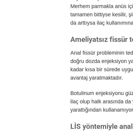
Merhem parmakla anüs içine 
tamamen bittiyse kesilir, 
da arttıysa ilaç kullanımın
Ameliyatsız fissür 
Anal fissür probleminin te
doğru dozda enjeksiyon yap
kadar kısa bir sürede uygul
avantaj yaratmaktadır.
Botulinum enjeksiyonu güzel
ilaç olup halk arasında da 
yarattığından kullanamıyor
LİS yöntemiyle anal