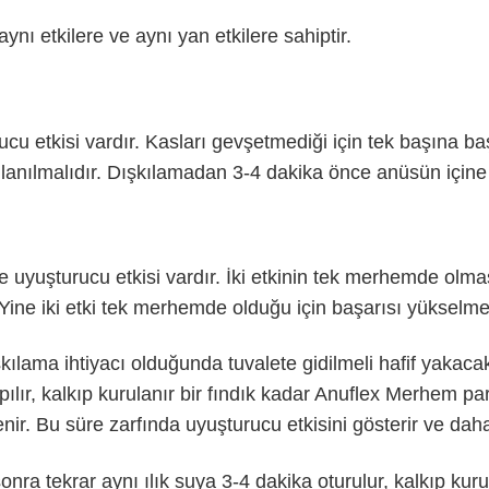
ynı etkilere ve aynı yan etkilere sahiptir.
u etkisi vardır. Kasları gevşetmediği için tek başına b
kullanılmalıdır. Dışkılamadan 3-4 dakika önce anüsün içine
uşturucu etkisi vardır. İki etkinin tek merhemde olması 
 Yine iki etki tek merhemde olduğu için başarısı yükselme
kılama ihtiyacı olduğunda tuvalete gidilmeli hafif yakaca
lır, kalkıp kurulanır bir fındık kadar Anuflex Merhem p
nir. Bu süre zarfında uyuşturucu etkisini gösterir ve daha
sonra tekrar aynı ılık suya 3-4 dakika oturulur, kalkıp kuru