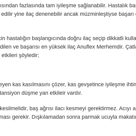
ısından fazlasında tam iyileşme sağlanabilir. Hastalık ba
edilir yine ilaç denenebilir ancak müzminleştiyse başarı
n hastalığın başlangıcında doğru ilaç seçip dikkatli kulla
dilen ve başarısı en yüksek ilaç Anuflex Merhemdir. Çatla
etkileri şöyledir;
leyen kas kasılmasını çözer, kas gevşetince iyileşme ihtima
 tansiyon düşme yan etkileir vardır.
esilmelidir, baş ağrısı ilacı kesmeyi gerektirmez. Acıyı a
ılması gerekir. Dışkılamadan sonra parmak ucuyla makatın 