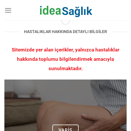
İçeriğe
atla
HASTALIKLAR HAKKINDA DETAYLI BILGILER
Sitemizde yer alan içerikler, yalnızca hastalıklar
hakkında toplumu bilgilendirmek amacıyla
sunulmaktadır.
VARİS