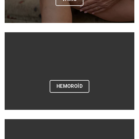
HEMOROİD