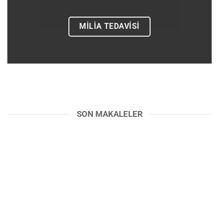
MILIA TEDAVISI
SON MAKALELER
Venerex Krem ile Evde Siğil Tedavisi
DETAYLAR