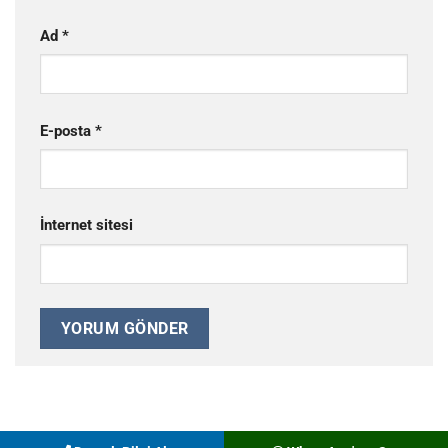
Ad
*
E-posta
*
İnternet sitesi