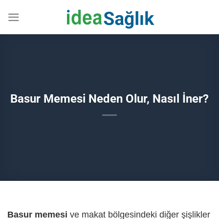
İçeriğe
atla
Basur Memesi Neden Olur, Nasıl İner?
Basur memesi
ve makat bölgesindeki diğer şişlikler